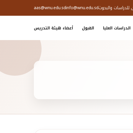
ض للدراسات والبحوث
info@wnu.edu.sd
aas@wnu.edu.sd
الدراسات العليا
القبول
أعضاء هيئة التدريس