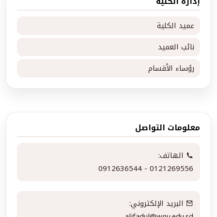
إدارة الكلية
عميد الكلية
نائب العميد
رؤساء الأقسام
معلومات التواصل
الهاتف:
0912636544 - 0121269556
البريد الإلكتروني:
alifadul@wnu.edu.sd