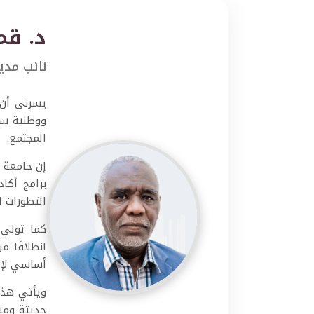
د. قم
نائب مدي
يسرني أن 
ووطنية سام
المجتمع.
إن جامعة ا
برامج أكا
التطورات ا
كما تولي ا
انطلاقًا 
أساسي لإع
ويأتي هذا
حديثة ومن