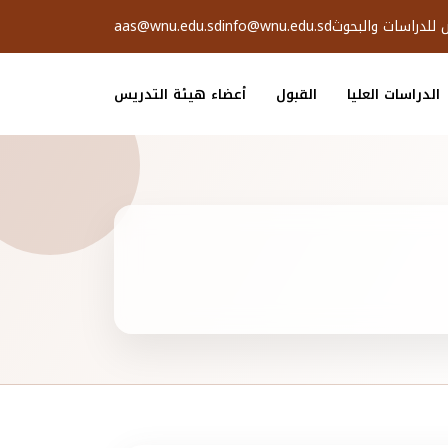
ض للدراسات والبحوث
info@wnu.edu.sd
aas@wnu.edu.sd
الدراسات العليا
القبول
أعضاء هيئة التدريس