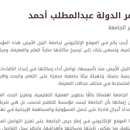
ر الدولة عبدالمطلب أحمد
ر الجامعة
أرحب بكم في الموقع الإلكتروني لجامعة النيل الأبيض، هذه المؤس
ية، وتسعى بثبات إلى ترسيخ مكانتها منارةً للعلم والمعرفة، ومركز
لنيل الأبيض، منذ تأسيسها، تواصل أداء رسالتها في إعداد الكفاءات
ديمية رصينة، وتهيئة بيئة جامعية محفزة على التعلم والبحث والاب
لمتسارعة في مختلف مجالات المعرفة.
لجامعة اهتمامًا بالغًا بتطوير العملية التعليمية، وتعزيز البحث 
من إيمانها بأن الجامعة ليست مؤسسة للتعليم فحسب، بل هي شريك
داد أجيال قادرة على تحمل المسؤولية والمساهمة الإيجابية في نه
 الموقع الإلكتروني في إطار حرص الجامعة على تعزيز التواصل الم
ظمة، بما يعكس رؤيتها ورسالتها وأهدافها، ويُيسّر سبل التواصل م