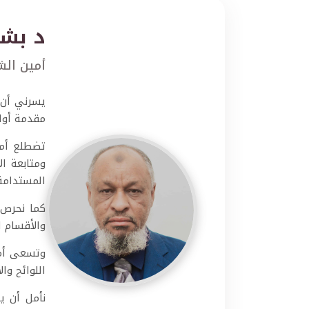
د بشا
أمين الش
يسرني أن 
مقدمة أولو
تضطلع أما
ومتابعة ا
المستدامة
كما نحرص 
والأقسام 
وتسعى أما
اللوائح وا
نأمل أن ي