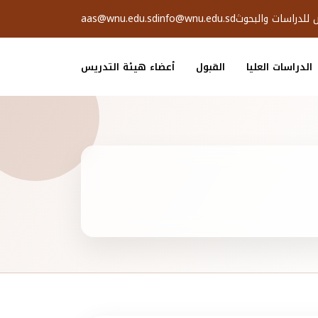
ض للدراسات والبحوث
info@wnu.edu.sd
aas@wnu.edu.sd
الدراسات العليا
القبول
أعضاء هيئة التدريس