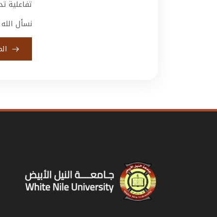
تفاعلية تد
نسأل الله 
الم