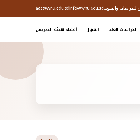
ض للدراسات والبحوث
info@wnu.edu.sd
aas@wnu.edu.sd
الدراسات العليا
القبول
أعضاء هيئة التدريس