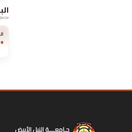
الب
مجتمع 
ال