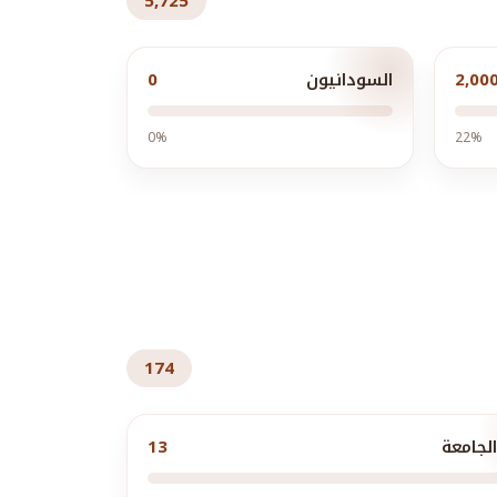
5,725
2,00
السودانيون
0
0%
22%
174
لجامعة
13