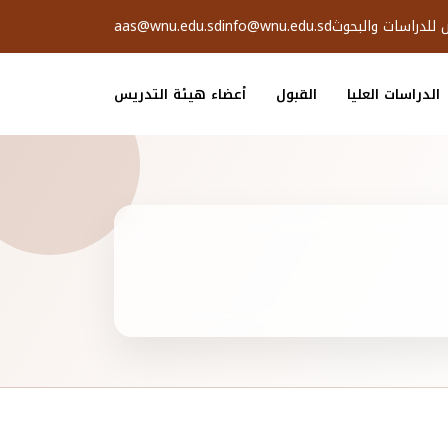
ض للدراسات والبحوث
info@wnu.edu.sd
aas@wnu.edu.sd
الدراسات العليا
القبول
أعضاء هيئة التدريس