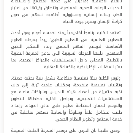
بالقيم الأخلاقية وقادرين على خدمة المجتمع والاستجابة
لتحديات الرعاية الصحية المعاصرة، وتنطلق رؤيتها من اعتبار
الطب رسالة إنسانية ومسؤولية أخلاقية تسهم في صون
كرامة الإنسان وتعزيز جودة الحياة.
تعتمد الكلية برنامجاً أكاديمياً يمتد لخمسة أعوام وفق أحدث
المعايير العالمية في التعليم الطبي؛ يبدأ بمرحلة العلوم
الأساسية لترسيخ الفهم العلمي وبناء التفكير الطبي
المنهجي، تليها المرحلة السريرية التي تدمج المعرفة النظرية
بالتطبيق العملي داخل المستشفيات والمراكز الصحية، بما
يعزز المهارات الإكلينيكية والكفاءة المهنية.
وتوفر الكلية بيئة تعليمية متكاملة تشمل بنية تحتية حديثة،
وتقنيات تعليمية متقدمة، ومكتبات علمية ثرية، إلى جانب
نخبة متميزة من أعضاء هيئة التدريس وشراكات فاعلة مع
المستشفيات التعليمية، وتواصل الكلية خططها للتطوير
والتوسع لضمان استدامة تعليم طبي عالي الجودة، وإعداد
طبيب متكامل علماً وسلوكاً وإنسانية يسهم بفاعلية في
خدمة المجتمع وتطوير النظام الصحي.
نوصي طلابنا بأن الحرص على ترسيخ المعرفة الطبية العميقة