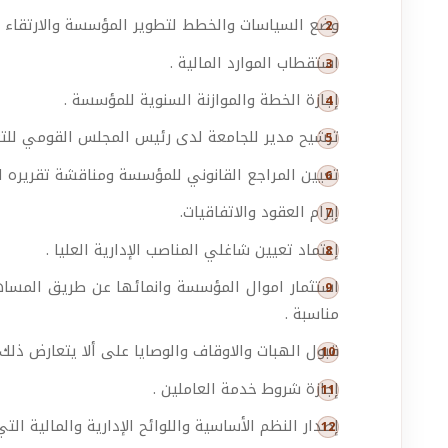
وضع السياسات والخطط لتطوير المؤسسة والارتقاء بها أك
استقطاب الموارد المالية .
إجازة الخطة والموازنة السنوية للمؤسسة .
ترشيح مدير للجامعة لدى رئيس المجلس القومي للتعل
تعيين المراجع القانوني للمؤسسة ومناقشة تقريره ال
إبرام العقود والاتفاقيات.
إعتماد تعيين شاغلي المناصب الإدارية العليا .
استثمار اموال المؤسسة وانمائها عن طريق المسا
مناسبة .
قبول الهبات والاوقاف والوصايا على ألا يتعارض ذ
إجازة شروط خدمة العاملين .
إصدار النظم الأساسية واللوائح الإدارية والمالية ا