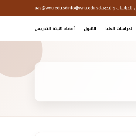
ض للدراسات والبحوث
info@wnu.edu.sd
aas@wnu.edu.sd
الدراسات العليا
القبول
أعضاء هيئة التدريس