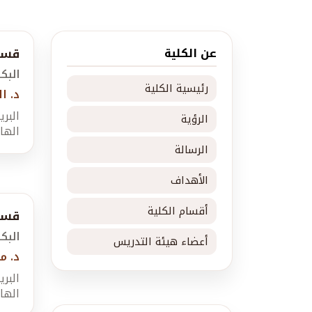
عن الكلية
قسم
البك
رئيسية الكلية
د. ال
البريد الإل
الرؤية
الهاتف: 7273766
الرسالة
الأهداف
أقسام الكلية
قسم 
البك
أعضاء هيئة التدريس
د. م
البريد الإ
الهاتف: 1298601