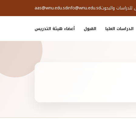
ض للدراسات والبحوث
info@wnu.edu.sd
aas@wnu.edu.sd
الدراسات العليا
القبول
أعضاء هيئة التدريس