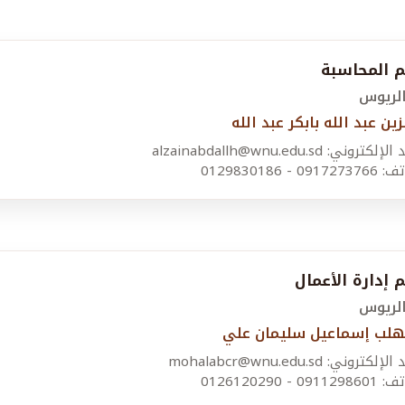
 المحاسبة
الريوس
زين عبد الله بابكر عبد الله
كتروني: alzainabdallh@wnu.edu.sd
091 - 0129830186
إدارة الأعمال
الريوس
هلب إسماعيل سليمان علي
لكتروني: mohalabcr@wnu.edu.sd
091 - 0126120290