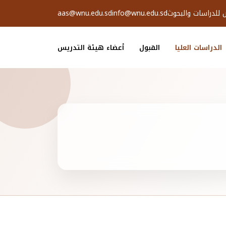
ض للدراسات والبحوث
info@wnu.edu.sd
aas@wnu.edu.sd
الدراسات العليا
القبول
أعضاء هيئة التدريس