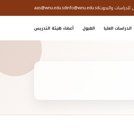
ض للدراسات والبحوث
info@wnu.edu.sd
aas@wnu.edu.sd
الدراسات العليا
القبول
أعضاء هيئة التدريس