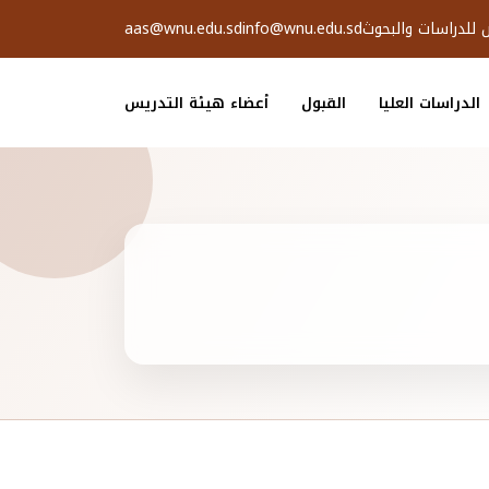
ض للدراسات والبحوث
info@wnu.edu.sd
aas@wnu.edu.sd
الدراسات العليا
القبول
أعضاء هيئة التدريس