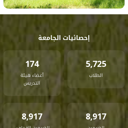
إحصائيات الجامعة
174
5,725
الطلاب
أعضاء هيئة
التدريس
8,917
8,917
الخريجين
الخريجين القدامى