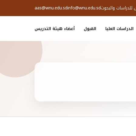
ض للدراسات والبحوث
info@wnu.edu.sd
aas@wnu.edu.sd
الدراسات العليا
القبول
أعضاء هيئة التدريس